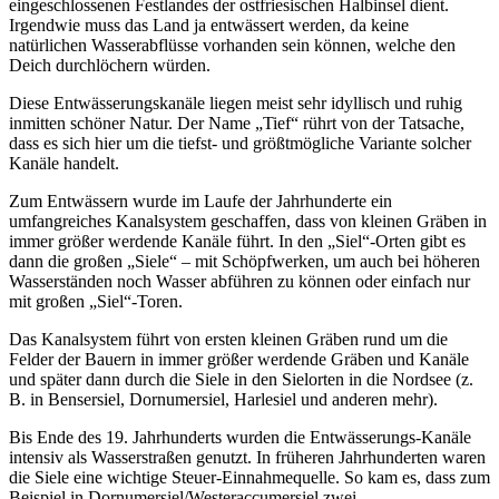
eingeschlossenen Festlandes der ostfriesischen Halbinsel dient.
Irgendwie muss das Land ja entwässert werden, da keine
natürlichen Wasserabflüsse vorhanden sein können, welche den
Deich durchlöchern würden.
Diese Entwässerungskanäle liegen meist sehr idyllisch und ruhig
inmitten schöner Natur. Der Name „Tief“ rührt von der Tatsache,
dass es sich hier um die tiefst- und größtmögliche Variante solcher
Kanäle handelt.
Zum Entwässern wurde im Laufe der Jahrhunderte ein
umfangreiches Kanalsystem geschaffen, dass von kleinen Gräben in
immer größer werdende Kanäle führt. In den „Siel“-Orten gibt es
dann die großen „Siele“ – mit Schöpfwerken, um auch bei höheren
Wasserständen noch Wasser abführen zu können oder einfach nur
mit großen „Siel“-Toren.
Das Kanalsystem führt von ersten kleinen Gräben rund um die
Felder der Bauern in immer größer werdende Gräben und Kanäle
und später dann durch die Siele in den Sielorten in die Nordsee (z.
B. in Bensersiel, Dornumersiel, Harlesiel und anderen mehr).
Bis Ende des 19. Jahrhunderts wurden die Entwässerungs-Kanäle
intensiv als Wasserstraßen genutzt. In früheren Jahrhunderten waren
die Siele eine wichtige Steuer-Einnahmequelle. So kam es, dass zum
Beispiel in Dornumersiel/Westeraccumersiel zwei