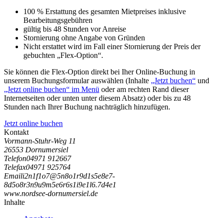
100 % Erstattung des gesamten Mietpreises inklusive
Bearbeitungsgebühren
gültig bis 48 Stunden vor Anreise
Stornierung ohne Angabe von Gründen
Nicht erstattet wird im Fall einer Stornierung der Preis der
gebuchten „Flex-Option“.
Sie können die Flex-Option direkt bei Iher Online-Buchung in
unserem Buchungsformular auswählen (Inhalte
„Jetzt buchen“
und
„Jetzt online buchen“ im Menü
oder am rechten Rand dieser
Internetseiten oder unten unter diesem Absatz) oder bis zu 48
Stunden nach Ihrer Buchung nachträglich hinzufügen.
Jetzt online buchen
Kontakt
Vormann-Stuhr-Weg 11
26553 Dornumersiel
Telefon
04971 912667
Telefax
04971 925764
Email
i
2
n
1
f
1
o
7
@
5
n
8
o
1
r
9
d
1
s
5
e
8
e
7
-
8
d
5
o
8
r
3
n
9
u
9
m
5
e
6
r
6
s
1
i
9
e
1
l
6
.
7
d
4
e
1
www.nordsee-dornumersiel.de
Inhalte