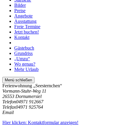
Bilder
Preise
Angebote
Ausstattung
Freie Termine
Jetzt buchen!
Kontakt
Gästebuch
Grundriss
„Umzu“
Wo genau?
Mehr Urlaub
Menü schließen
Ferienwohnung „Seesternchen“
Vormann-Stuhr-Weg 11
26553 Dornumersiel
Telefon
04971 912667
Telefax
04971 925764
Email
Hier klicken: Kontaktformular anzeigen!