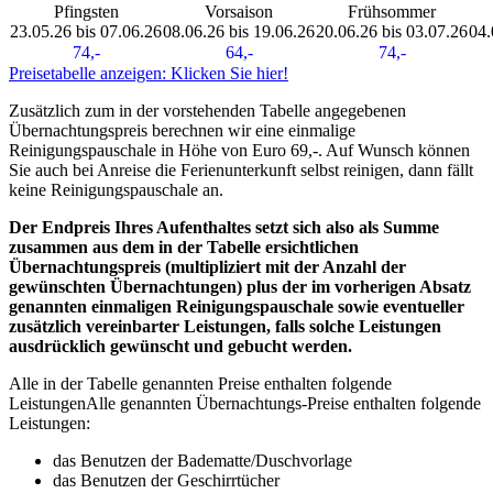
Pfingsten
Vorsaison
Frühsommer
23.05.26 bis 07.06.26
08.06.26 bis 19.06.26
20.06.26 bis 03.07.26
04.
74,-
64,-
74,-
Preisetabelle anzeigen: Klicken Sie hier!
Zusätzlich zum in der vorstehenden Tabelle angegebenen
Übernachtungspreis berechnen wir eine einmalige
Reinigungspauschale in Höhe von Euro 69,-. Auf Wunsch können
Sie auch bei Anreise die Ferienunterkunft selbst reinigen, dann fällt
keine Reinigungspauschale an.
Der Endpreis Ihres Aufenthaltes setzt sich also als Summe
zusammen aus dem in der Tabelle ersichtlichen
Übernachtungspreis (multipliziert mit der Anzahl der
gewünschten Übernachtungen) plus der im vorherigen Absatz
genannten einmaligen Reinigungspauschale sowie eventueller
zusätzlich vereinbarter Leistungen, falls solche Leistungen
ausdrücklich gewünscht und gebucht werden.
Alle in der Tabelle genannten Preise enthalten folgende
Leistungen
Alle genannten Übernachtungs-Preise enthalten folgende
Leistungen
:
das Benutzen der Badematte/Duschvorlage
das Benutzen der Geschirrtücher