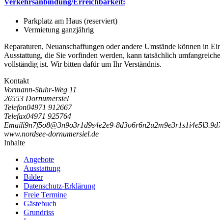
Verkehrsanbindung/Erreichbarkeit:
Parkplatz am Haus (reserviert)
Vermietung ganzjährig
Reparaturen, Neuanschaffungen oder andere Umstände können in Einzel
Ausstattung, die Sie vorfinden werden, kann tatsächlich umfangreiche
vollständig ist. Wir bitten dafür um Ihr Verständnis.
Kontakt
Vormann-Stuhr-Weg 11
26553 Dornumersiel
Telefon
04971 912667
Telefax
04971 925764
Email
i
9
n
7
f
5
o
8
@
3
n
9
o
3
r
1
d
9
s
4
e
2
e
9
-
8
d
3
o
6
r
6
n
2
u
2
m
9
e
3
r
1
s
1
i
4
e
5
l
3
.
9
d
www.nordsee-dornumersiel.de
Inhalte
Angebote
Ausstattung
Bilder
Datenschutz-Erklärung
Freie Termine
Gästebuch
Grundriss