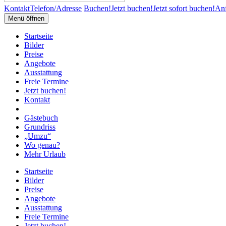
Kontakt
Telefon/Adresse
Buchen!
Jetzt buchen!
Jetzt sofort buchen!
Anf
Menü öffnen
Startseite
Bilder
Preise
Angebote
Ausstattung
Freie Termine
Jetzt buchen!
Kontakt
Gästebuch
Grundriss
„Umzu“
Wo genau?
Mehr Urlaub
Startseite
Bilder
Preise
Angebote
Ausstattung
Freie Termine
Jetzt buchen!