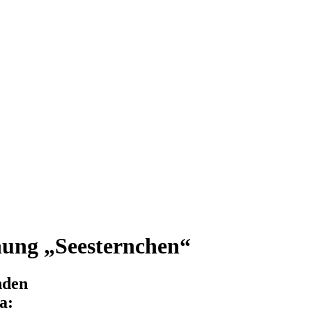
nung „Seesternchen“
nden
a: